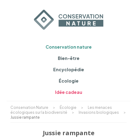
Conservation nature
Bien-être
Encyclopédie
Écologie
Idée cadeau
Conservation Nature
>
Écologie
>
Les menaces
écologiques sur la biodiversité
>
Invasions biologiques
>
Jussie rampante
Jussie rampante