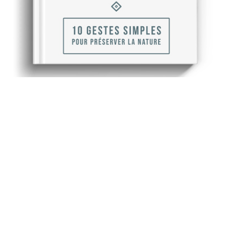
Recevez gratuitement
notre ebook sur l'écologie
Envie de vous engager au quotidien avec des gestes
simples ? Repenser nos comportements et la gestion
de nos déchets est un moyen essentiel de contrer les
effets dévastateurs liés aux dérèglements de notre
planète.