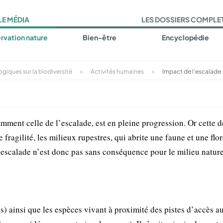
LE MÉDIA
LES DOSSIERS COMPLE
rvation nature
Bien-être
Encyclopédie
giques sur la biodiversité
>
Activités humaines
>
Impact de l’escalade
amment celle de l’escalade, est en pleine progression. Or cette d
fragilité, les milieux rupestres, qui abrite une faune et une flo
l’escalade n’est donc pas sans conséquence pour le milieu nature
s) ainsi que les espèces vivant à proximité des pistes d’accès a