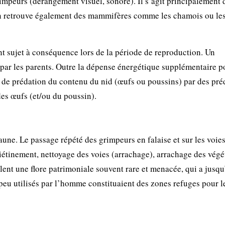
impeurs (dérangement visuel, sonore). Il s’agit principalement 
 on retrouve également des mammifères comme les chamois ou le
t sujet à conséquence lors de la période de reproduction. Un
ar les parents. Outre la dépense énergétique supplémentaire p
e de prédation du contenu du nid (œufs ou poussins) par des pré
es œufs (et/ou du poussin).
une. Le passage répété des grimpeurs en falaise et sur les voie
piétinement, nettoyage des voies (arrachage), arrachage des vég
lent une flore patrimoniale souvent rare et menacée, qui a jusqu
 peu utilisés par l’homme constituaient des zones refuges pour l