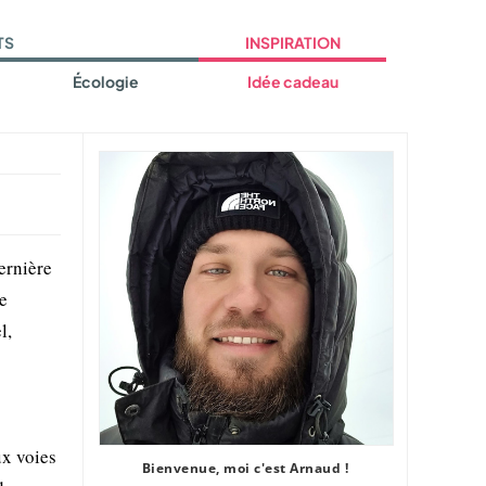
TS
INSPIRATION
Écologie
Idée cadeau
ernière
re
l,
ux voies
Bienvenue, moi c'est Arnaud !