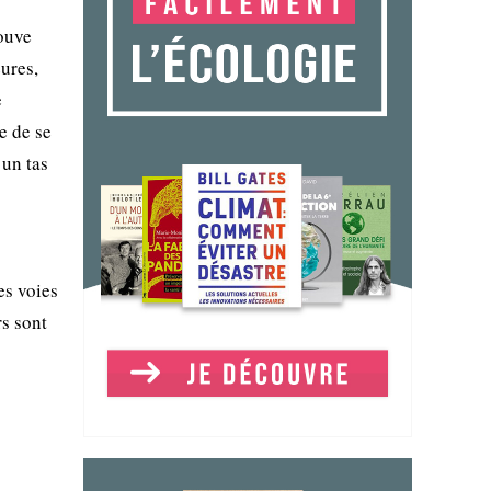
rouve
ures,
e
e de se
 un tas
es voies
s sont