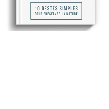
Recevez gratuitement
notre ebook sur l'écologie
Envie de vous engager au quotidien avec des gestes
simples ? Repenser nos comportements et la gestion
de nos déchets est un moyen essentiel de contrer les
effets dévastateurs liés aux dérèglements de notre
planète.