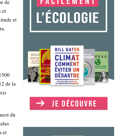
pe de
 et
itude et
ra.
 1500
12 de la
xis
ouest du
dalus
a et