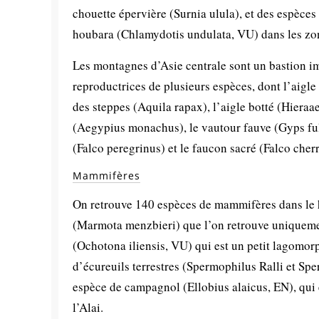
chouette épervière (Surnia ulula), et des espèces
houbara (Chlamydotis undulata, VU) dans les zon
Les montagnes d’Asie centrale sont un bastion im
reproductrices de plusieurs espèces, dont l’aigle 
des steppes (Aquila rapax), l’aigle botté (Hiera
(Aegypius monachus), le vautour fauve (Gyps ful
(Falco peregrinus) et le faucon sacré (Falco cher
Mammifères
On retrouve 140 espèces de mammifères dans le 
(Marmota menzbieri) que l’on retrouve uniquement
(Ochotona iliensis, VU) qui est un petit lagomor
d’écureuils terrestres (Spermophilus Ralli et Sp
espèce de campagnol (Ellobius alaicus, EN), qui
l’Alai.