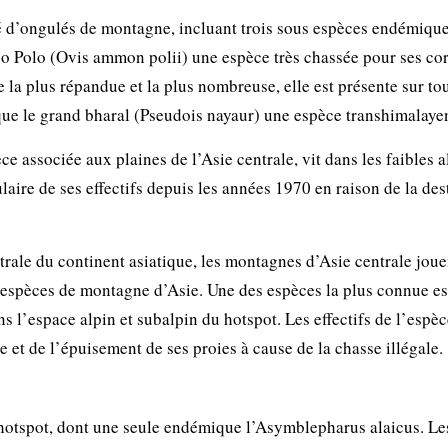
é d’ongulés de montagne, incluant trois sous espèces endémiqu
 Polo (Ovis ammon polii) une espèce très chassée pour ses cor
 la plus répandue et la plus nombreuse, elle est présente sur tou
s que le grand bharal (Pseudois nayaur) une espèce transhimalaye
ce associée aux plaines de l’Asie centrale, vit dans les faibles a
aire de ses effectifs depuis les années 1970 en raison de la des
trale du continent asiatique, les montagnes d’Asie centrale joue
s espèces de montagne d’Asie. Une des espèces la plus connue es
s l’espace alpin et subalpin du hotspot. Les effectifs de l’espèc
et de l’épuisement de ses proies à cause de la chasse illégale.
e hotspot, dont une seule endémique l’Asymblepharus alaicus. Le