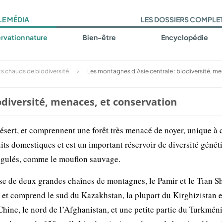
LE MÉDIA
LES DOSSIERS COMPLE
rvation nature
Bien-être
Encyclopédie
ts chauds de biodiversité
>
Les montagnes d’Asie centrale : biodiversité, me
odiversité, menaces, et conservation
ésert, et comprennent une forêt très menacé de noyer, unique à 
uits domestiques et est un important réservoir de diversité génét
’ongulés, comme le mouflon sauvage.
e de deux grandes chaînes de montagnes, le Pamir et le Tian S
² et comprend le sud du Kazakhstan, la plupart du Kirghizistan e
 Chine, le nord de l’Afghanistan, et une petite partie du Turkméni