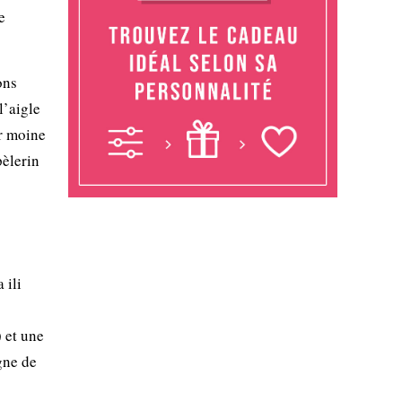
e
ons
l’aigle
ur moine
pèlerin
 ili
 et une
gne de