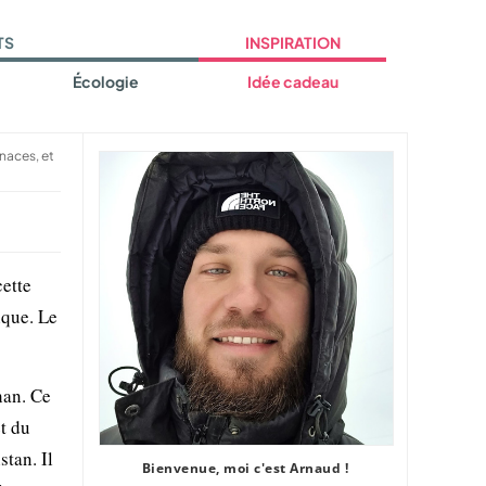
TS
INSPIRATION
Écologie
Idée cadeau
naces, et
cette
ique. Le
han. Ce
t du
stan. Il
Bienvenue, moi c'est Arnaud !