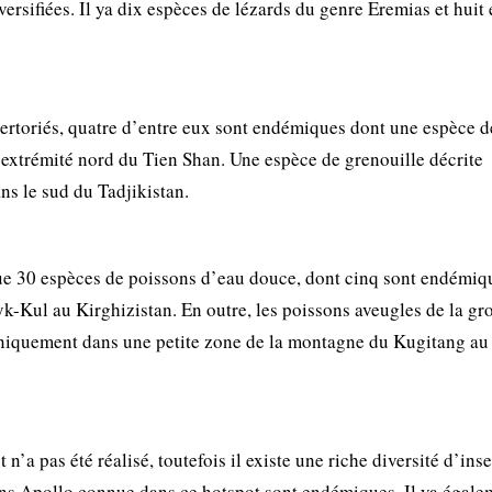
iversifiées. Il ya dix espèces de lézards du genre Eremias et huit
ertoriés, quatre d’entre eux sont endémiques dont une espèce d
’extrémité nord du Tien Shan. Une espèce de grenouille décrite
s le sud du Tadjikistan.
 que 30 espèces de poissons d’eau douce, dont cinq sont endémiq
k-Kul au Kirghizistan. En outre, les poissons aveugles de la gro
 uniquement dans une petite zone de la montagne du Kugitang au
n’a pas été réalisé, toutefois il existe une riche diversité d’ins
ons Apollo connue dans ce hotspot sont endémiques. Il ya égale