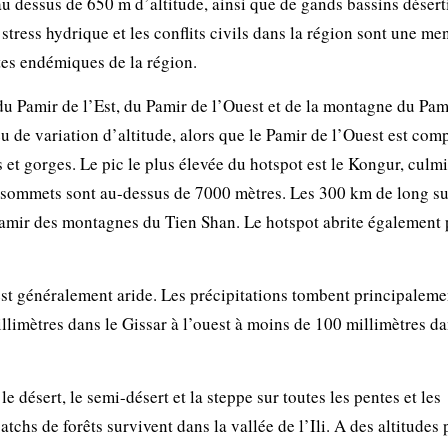
 dessus de 650 m d’altitude, ainsi que de gands bassins désert
 stress hydrique et les conflits civils dans la région sont une me
es endémiques de la région.
 Pamir de l’Est, du Pamir de l’Ouest et de la montagne du Pam
eu de variation d’altitude, alors que le Pamir de l’Ouest est com
 et gorges. Le pic le plus élevée du hotspot est le Kongur, culm
s sommets sont au-dessus de 7000 mètres. Les 300 km de long s
Pamir des montagnes du Tien Shan. Le hotspot abrite également 
est généralement aride. Les précipitations tombent principaleme
llimètres dans le Gissar à l’ouest à moins de 100 millimètres da
e désert, le semi-désert et la steppe sur toutes les pentes et les
tchs de forêts survivent dans la vallée de l’Ili. A des altitudes 