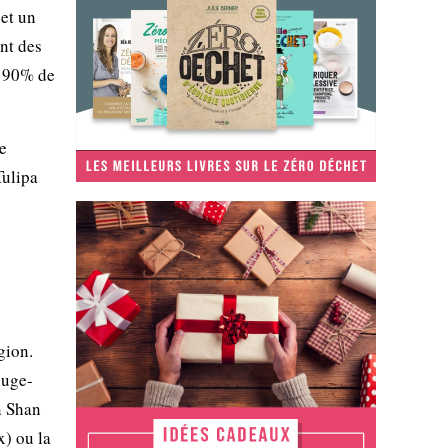
 et un
nt des
n 90% de
e
Tulipa
gion.
ouge-
n Shan
x) ou la