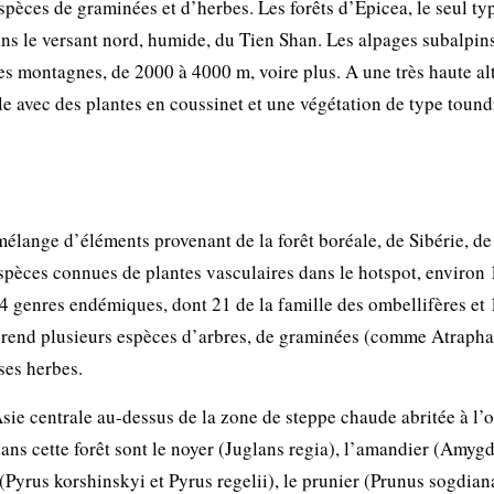
spèces de graminées et d’herbes. Les forêts d’Epicea, le seul ty
dans le versant nord, humide, du Tien Shan. Les alpages subalpins
des montagnes, de 2000 à 4000 m, voire plus. A une très haute alt
ible avec des plantes en coussinet et une végétation de type tound
mélange d’éléments provenant de la forêt boréale, de Sibérie, de
espèces connues de plantes vasculaires dans le hotspot, environ
4 genres endémiques, dont 21 de la famille des ombellifères et 
rend plusieurs espèces d’arbres, de graminées (comme Atrapha
ses herbes.
sie centrale au-dessus de la zone de steppe chaude abritée à l’
ans cette forêt sont le noyer (Juglans regia), l’amandier (Amyg
Pyrus korshinskyi et Pyrus regelii), le prunier (Prunus sogdian