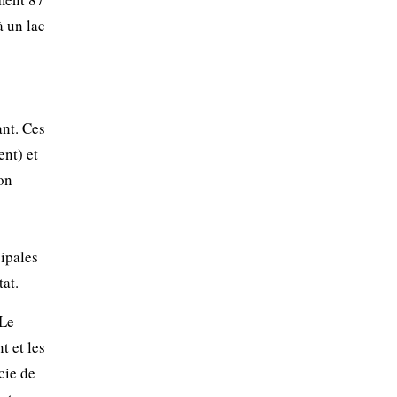
 un lac
ant. Ces
nt) et
non
cipales
at.
 Le
t et les
cie de