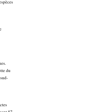
 espèces
e
ues.
tte du
 sud-
ectes
ment 87