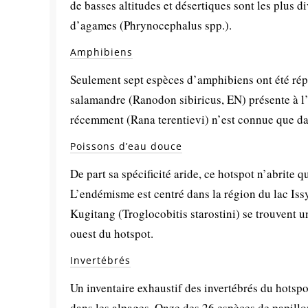
de basses altitudes et désertiques sont les plus d
d’agames (Phrynocephalus spp.).
Amphibiens
Seulement sept espèces d’amphibiens ont été rép
salamandre (Ranodon sibiricus, EN) présente à l
récemment (Rana terentievi) n’est connue que dan
Poissons d’eau douce
De part sa spécificité aride, ce hotspot n’abrite
L’endémisme est centré dans la région du lac Issy
Kugitang (Troglocobitis starostini) se trouvent
ouest du hotspot.
Invertébrés
Un inventaire exhaustif des invertébrés du hotspot 
dans les alpages. Onze des 26 espèces de papill