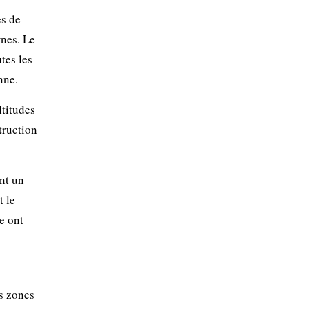
es de
nes. Le
tes les
nne.
ltitudes
truction
nt un
t le
e ont
s zones