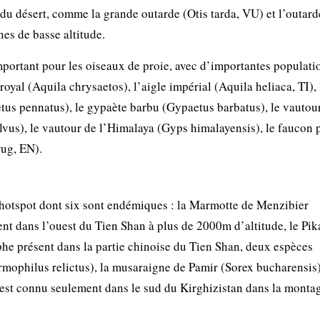
 du désert, comme la grande outarde (Otis tarda, VU) et l’outard
es de basse altitude.
portant pour les oiseaux de proie, avec d’importantes populati
royal (Aquila chrysaetos), l’aigle impérial (Aquila heliaca, TI), 
aetus pennatus), le gypaète barbu (Gypaetus barbatus), le vauto
vus), le vautour de l’Himalaya (Gyps himalayensis), le faucon 
rug, EN).
hotspot dont six sont endémiques : la Marmotte de Menzibier
 dans l’ouest du Tien Shan à plus de 2000m d’altitude, le Pika
phe présent dans la partie chinoise du Tien Shan, deux espèces
ermophilus relictus), la musaraigne de Pamir (Sorex bucharensis)
 est connu seulement dans le sud du Kirghizistan dans la monta