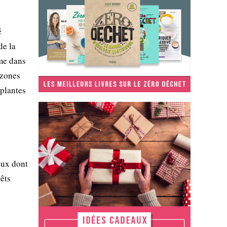
é
de la
sme dans
 zones
 plantes
aux dont
êts