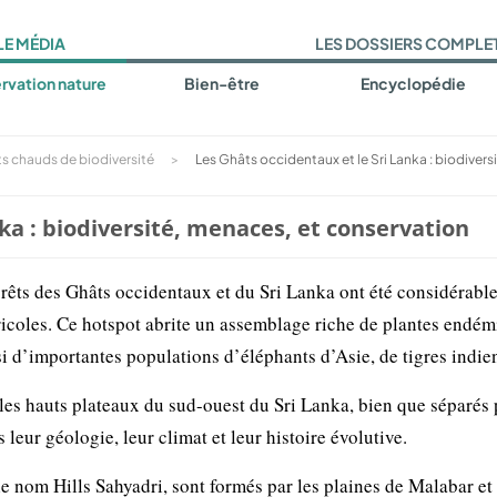
LE MÉDIA
LES DOSSIERS COMPLE
rvation nature
Bien-être
Encyclopédie
ts chauds de biodiversité
>
Les Ghâts occidentaux et le Sri Lanka : biodiversi
ka : biodiversité, menaces, et conservation
forêts des Ghâts occidentaux et du Sri Lanka ont été considérab
ricoles. Ce hotspot abrite un assemblage riche de plantes endém
si d’importantes populations d’éléphants d’Asie, de tigres indi
les hauts plateaux du sud-ouest du Sri Lanka, bien que séparés
leur géologie, leur climat et leur histoire évolutive.
 nom Hills Sahyadri, sont formés par les plaines de Malabar et 