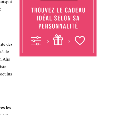
hotspot
e
ité des
té de
m Alis
iste
roculus
res les
, qui