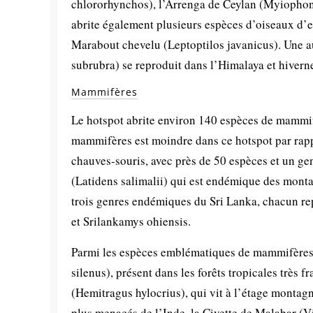
chlororhynchos), l’Arrenga de Ceylan (Myiophonu
abrite également plusieurs espèces d’oiseaux d’e
Marabout chevelu (Leptoptilos javanicus). Une 
subrubra) se reproduit dans l’Himalaya et hivern
Mammifères
Le hotspot abrite environ 140 espèces de mammif
mammifères est moindre dans ce hotspot par rapp
chauves-souris, avec près de 50 espèces et un ge
(Latidens salimalii) qui est endémique des monta
trois genres endémiques du Sri Lanka, chacun rep
et Srilankamys ohiensis.
Parmi les espèces emblématiques de mammifères,
silenus), présent dans les forêts tropicales très
(Hemitragus hylocrius), qui vit à l’étage montag
plus menacés de l’Inde, la Civette de Malabar (Vi