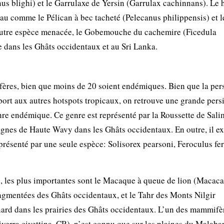
s blighi) et le Garrulaxe de Yersin (Garrulax cachinnans). Le 
au comme le Pélican à bec tacheté (Pelecanus philippensis) et l
autre espèce menacée, le Gobemouche du cachemire (Ficedula
e dans les Ghâts occidentaux et au Sri Lanka.
ères, bien que moins de 20 soient endémiques. Bien que la pers
ort aux autres hotspots tropicaux, on retrouve une grande persi
nre endémique. Ce genre est représenté par la Roussette de Sali
gnes de Haute Wavy dans les Ghâts occidentaux. En outre, il ex
résenté par une seule espèce: Solisorex pearsoni, Feroculus fe
 les plus importantes sont le Macaque à queue de lion (Macaca
 fragmentées des Ghâts occidentaux, et le Tahr des Monts Nilgir
nard dans les prairies des Ghâts occidentaux. L’un des mammifè
verra civettina, CR), n’est connu que sur les plaines du Malabar