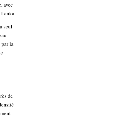
e, avec
i Lanka.
u seul
’eau
 par la
ne
près de
densité
vement