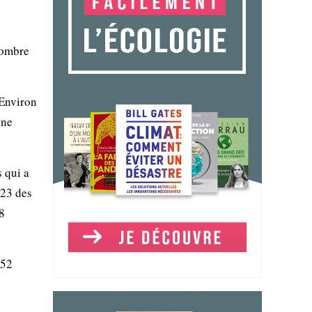
nombre
 Environ
une
 qui a
 23 des
8
052