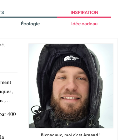
TS
INSPIRATION
Écologie
Idée cadeau
té,
lement
iques,
ens,…
 par 400
Bienvenue, moi c'est Arnaud !
la