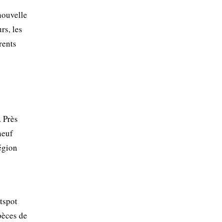
nouvelle
rs, les
rents
 Près
neuf
égion
otspot
pèces de