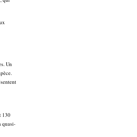
aux
es. Un
spèce.
ésentent
t 130
a quasi-