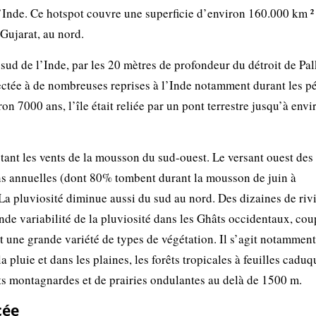
l’Inde. Ce hotspot couvre une superficie d’environ 160.000 km ² 
Gujarat, au nord.
sud de l’Inde, par les 20 mètres de profondeur du détroit de Palk
ectée à de nombreuses reprises à l’Inde notamment durant les p
ron 7000 ans, l’île était reliée par un pont terrestre jusqu’à env
tant les vents de la mousson du sud-ouest. Le versant ouest des
ons annuelles (dont 80% tombent durant la mousson de juin à
. La pluviosité diminue aussi du sud au nord. Des dizaines de riv
de variabilité de la pluviosité dans les Ghâts occidentaux, cou
t une grande variété de types de végétation. Il s’agit notamment
a pluie et dans les plaines, les forêts tropicales à feuilles caduq
ts montagnardes et de prairies ondulantes au delà de 1500 m.
cée