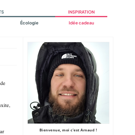
TS
INSPIRATION
Écologie
Idée cadeau
 de
xite,
Bienvenue, moi c'est Arnaud !
par