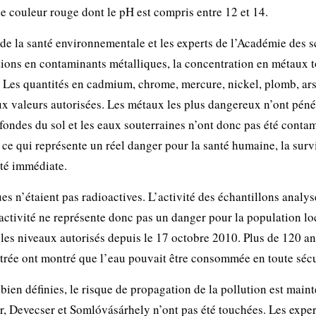
e couleur rouge dont le pH est compris entre 12 et 14.
 de la santé environnementale et les experts de l’Académie des s
tions en contaminants métalliques, la concentration en métaux 
l. Les quantités en cadmium, chrome, mercure, nickel, plomb, ars
ux valeurs autorisées. Les métaux les plus dangereux n’ont péné
ondes du sol et les eaux souterraines n’ont donc pas été conta
e qui représente un réel danger pour la santé humaine, la surv
té immédiate.
es n’étaient pas radioactives. L’activité des échantillons analys
ioactivité ne représente donc pas un danger pour la population lo
 les niveaux autorisés depuis le 17 octobre 2010. Plus de 120 a
istrée ont montré que l’eau pouvait être consommée en toute sécu
ien définies, le risque de propagation de la pollution est main
r, Devecser et Somlóvásárhely n’ont pas été touchées. Les exper