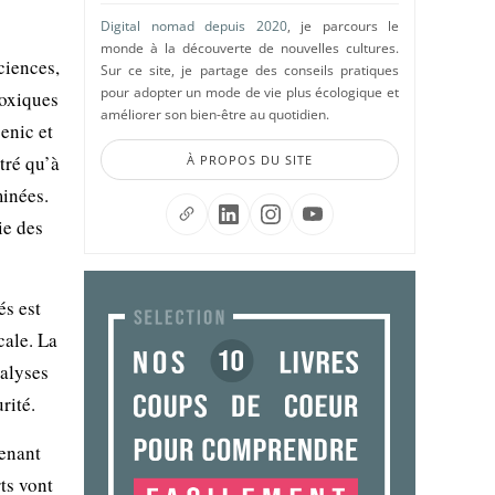
Digital nomad depuis 2020
, je parcours le
monde à la découverte de nouvelles cultures.
ciences,
Sur ce site, je partage des conseils pratiques
pour adopter un mode de vie plus écologique et
toxiques
améliorer son bien-être au quotidien.
enic et
tré qu’à
À PROPOS DU SITE
minées.
ie des
és est
cale. La
nalyses
rité.
tenant
ts vont