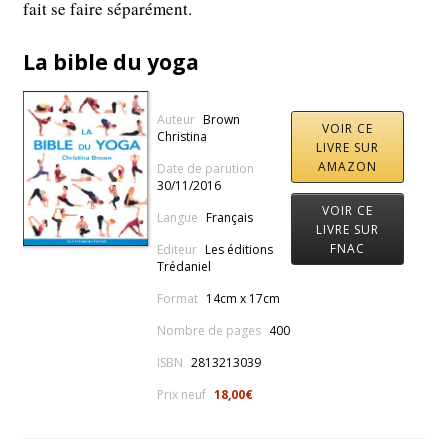
fait se faire séparément.
La bible du yoga
Auteur
Brown
VOIR CE
Christina
LIVRE SUR
AMAZON
Date de parution
30/11/2016
VOIR CE
Langue
Français
LIVRE SUR
FNAC
Editeur
Les éditions
Trédaniel
Format
14cm x 17cm
Nombre de pages
400
ISBN
2813213039
Prix neuf
18,00€