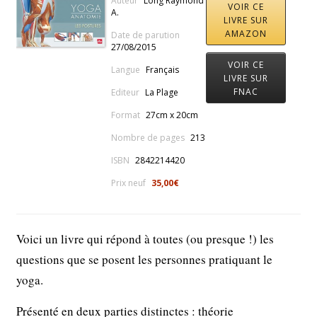
Auteur
Long Raymond
VOIR CE
A.
LIVRE SUR
AMAZON
Date de parution
27/08/2015
VOIR CE
Langue
Français
LIVRE SUR
FNAC
Editeur
La Plage
Format
27cm x 20cm
Nombre de pages
213
ISBN
2842214420
Prix neuf
35,00€
Voici un livre qui répond à toutes (ou presque !) les
questions que se posent les personnes pratiquant le
yoga.
Présenté en deux parties distinctes : théorie