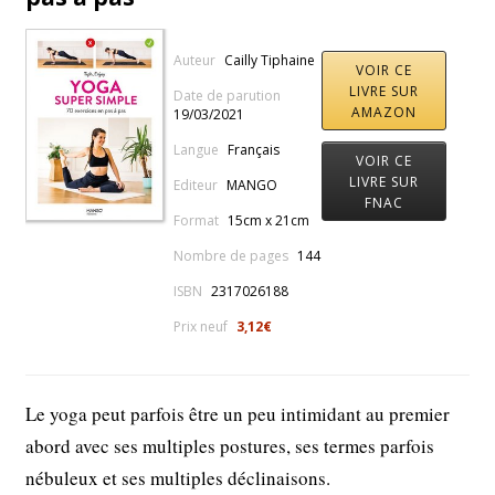
Auteur
Cailly Tiphaine
VOIR CE
LIVRE SUR
Date de parution
AMAZON
19/03/2021
Langue
Français
VOIR CE
LIVRE SUR
Editeur
MANGO
FNAC
Format
15cm x 21cm
Nombre de pages
144
ISBN
2317026188
Prix neuf
3,12€
Le yoga peut parfois être un peu intimidant au premier
abord avec ses multiples postures, ses termes parfois
nébuleux et ses multiples déclinaisons.