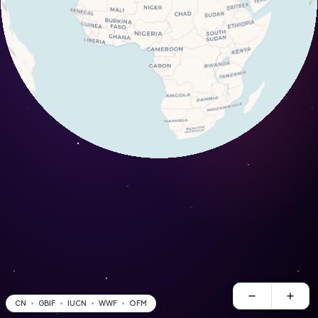
CN
GBIF
IUCN
WWF
OFM