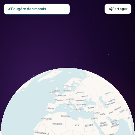
Carte d'observation du Fougère des marais (Thelypteris pa
🔬
Fougère des marais
Partager