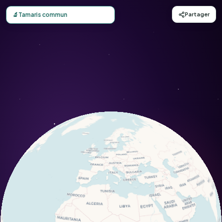
Carte d'observation du Tamaris commun (Tamarix gallica)
🔬
Tamaris commun
Partager