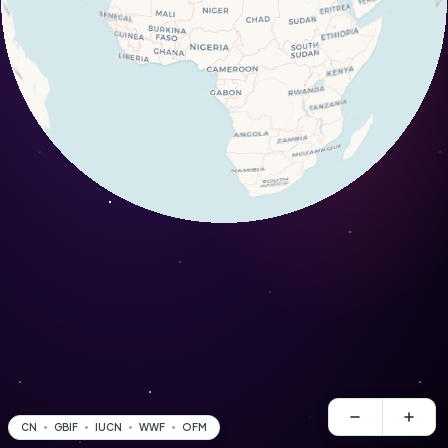
CN
GBIF
IUCN
WWF
OFM