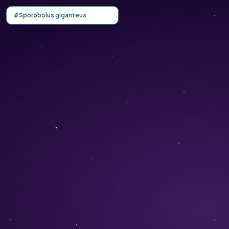
Carte d'observation du Sporobolus giganteus (Sporobolus 
🔬
Sporobolus giganteus