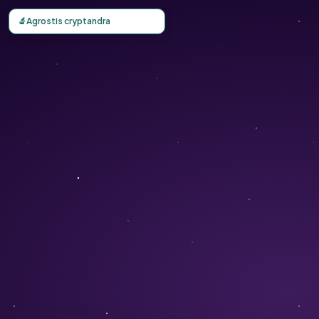
Carte d'observation du Agrostis cryptandra (Sporobolus c
🔬
Agrostis cryptandra