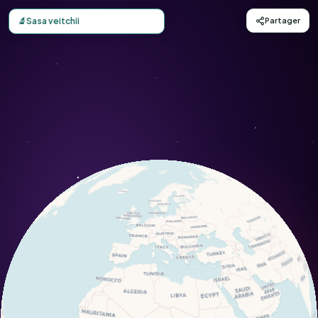
Carte d'observation du Sasa veitchii (Sasa veitchii) - Cons
🔬
Sasa veitchii
Partager