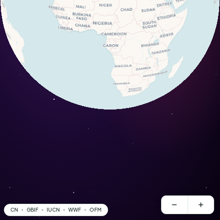
CN
GBIF
IUCN
WWF
OFM