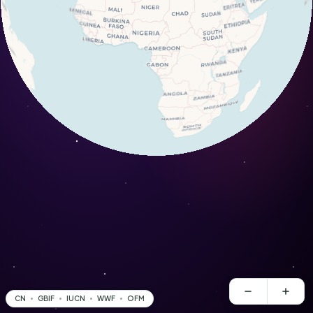
CN
GBIF
IUCN
WWF
OFM