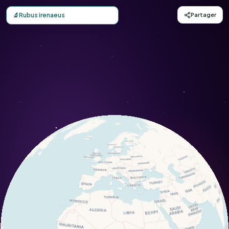
Carte d'observation du Rubus irenaeus (Rubus irenaeus) -
🔬
Rubus irenaeus
Partager