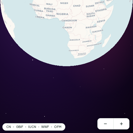
CN
GBIF
IUCN
WWF
OFM