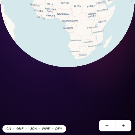
CN
GBIF
IUCN
WWF
OFM