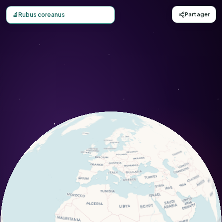
Carte d'observation du Rubus coreanus (Rubus coreanus) 
🔬
Rubus coreanus
Partager