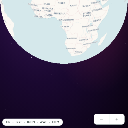
CN
GBIF
IUCN
WWF
OFM