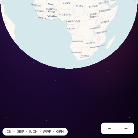
CN
GBIF
IUCN
WWF
OFM