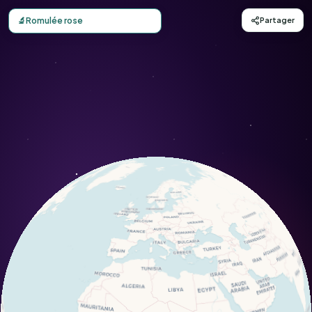
Carte d'observation du Romulée rose (Romulea rosea) - C
🔬
Romulée rose
Partager