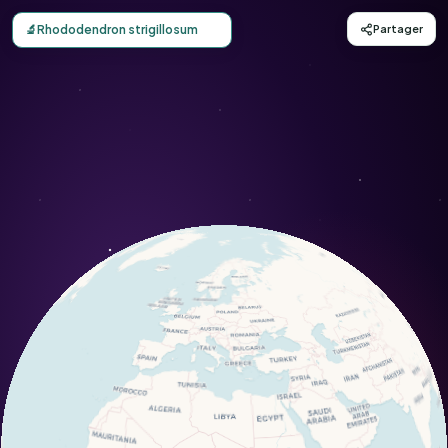
Carte d'observation du Rhododendron strigillosum (Rhodo
🔬
Rhododendron strigillosum
Partager