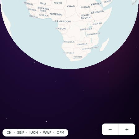
CN
GBIF
IUCN
WWF
OFM