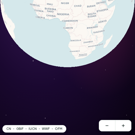
CN
GBIF
IUCN
WWF
OFM