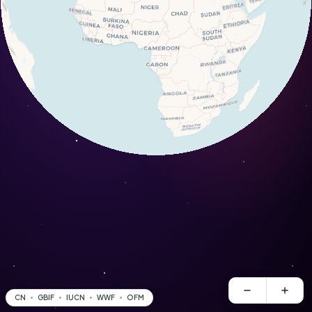
CN
GBIF
IUCN
WWF
OFM