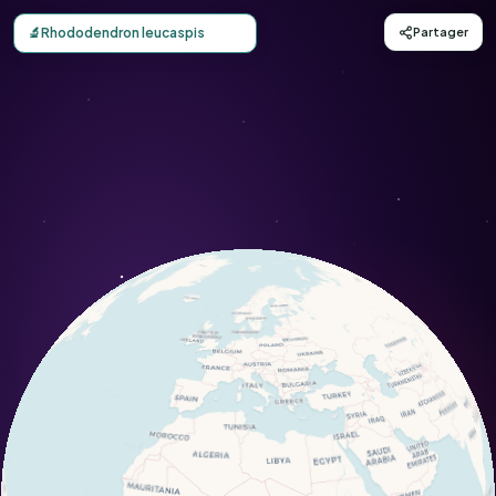
Carte d'observation du Rhododendron leucaspis (Rhodode
🔬
Rhododendron leucaspis
Partager