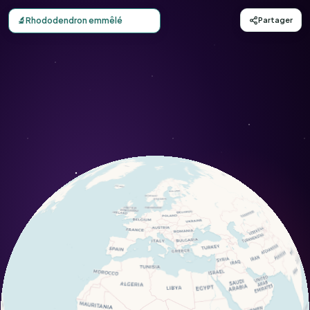
Carte d'observation du Rhododendron emmêlé (Rhododen
🔬
Rhododendron emmêlé
Partager