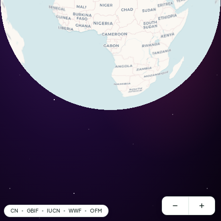
CN
GBIF
IUCN
WWF
OFM