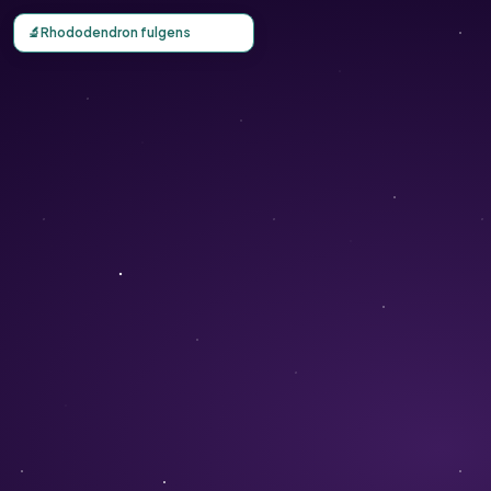
Carte d'observation du Rhododendron fulgens (Rhododend
🔬
Rhododendron fulgens