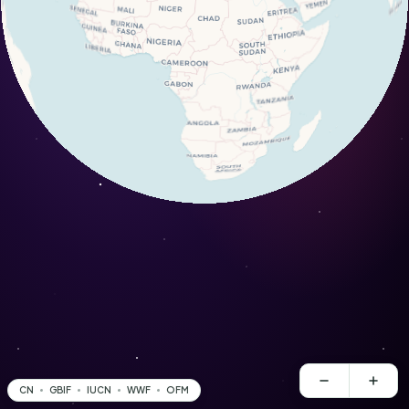
CN
GBIF
IUCN
WWF
OFM