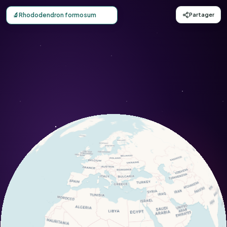
Carte d'observation du Rhododendron formosum (Rhodod
🔬
Rhododendron formosum
Partager