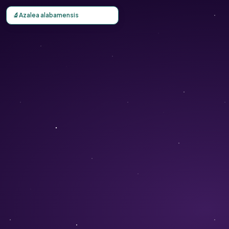
Carte d'observation du Azalea alabamensis (Rhododendro
🔬
Azalea alabamensis