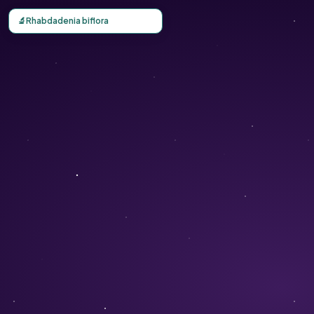
Carte d'observation du Rhabdadenia biflora (Rhabdadenia b
🔬
Rhabdadenia biflora