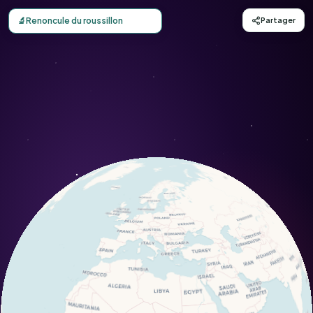
Carte d'observation du Renoncule du roussillon (Ranuncul
🔬
Renoncule du roussillon
Partager