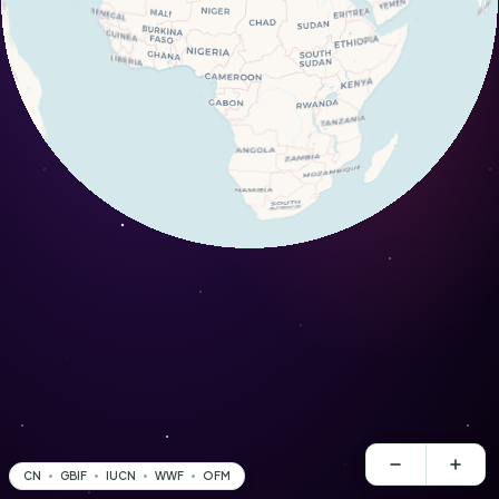
CN
GBIF
IUCN
WWF
OFM