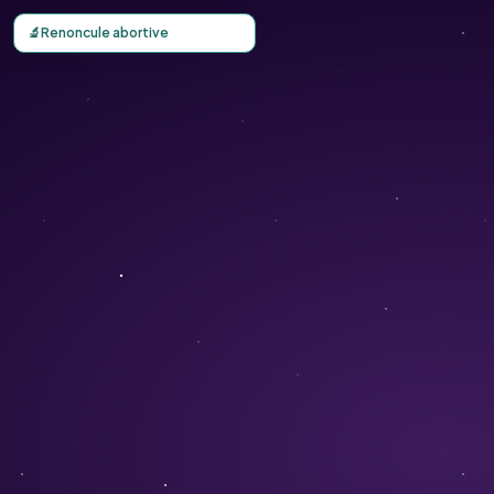
Carte d'observation du Renoncule abortive (Ranunculus ab
🔬
Renoncule abortive