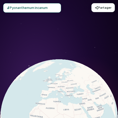
Carte d'observation du Pycnanthemum incanum (Pycnant
🔬
Pycnanthemum incanum
Partager