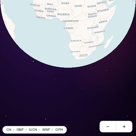
CN
GBIF
IUCN
WWF
OFM