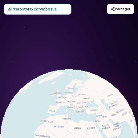
Carte d'observation du Pterostyrax corymbosus (Pterosty
🔬
Pterostyrax corymbosus
Partager