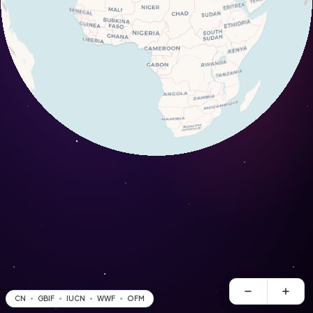
CN
GBIF
IUCN
WWF
OFM