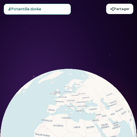
Carte d'observation du Potentille dorée (Potentilla aurea)
🔬
Potentille dorée
Partager