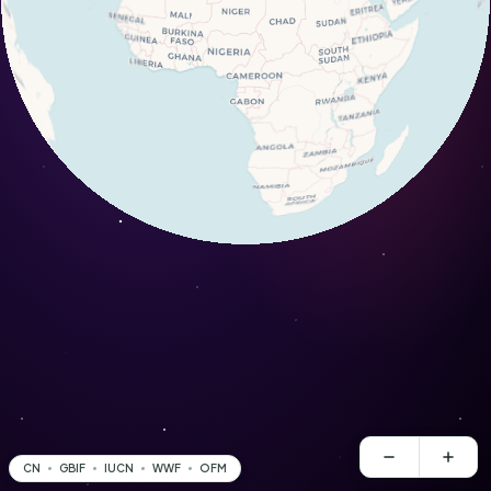
CN
GBIF
IUCN
WWF
OFM