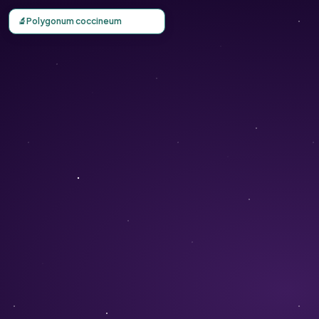
Carte d'observation du Polygonum coccineum (Polygonum
🔬
Polygonum coccineum