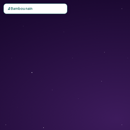
Carte d'observation du Bambou nain (Pogonatherum panic
🔬
Bambou nain