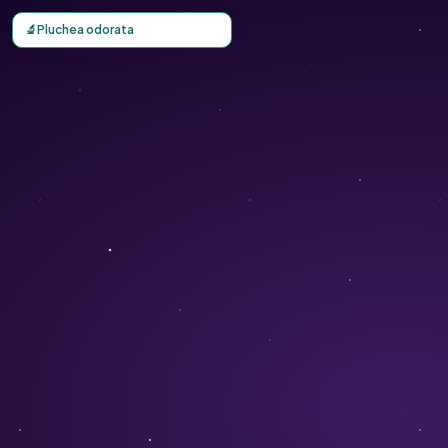
Carte d'observation du Pluchea odorata (Pluchea odorata)
🔬
Pluchea odorata