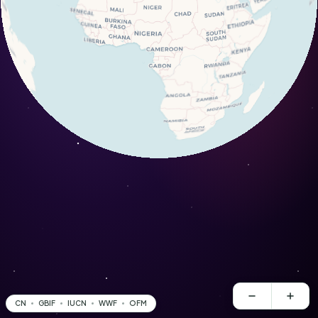
CN
GBIF
IUCN
WWF
OFM