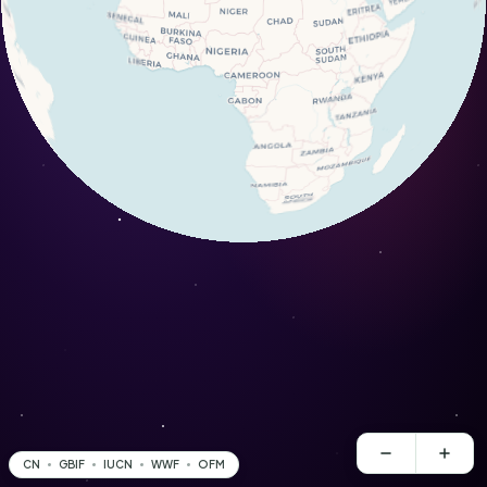
CN
GBIF
IUCN
WWF
OFM