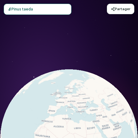
Carte d'observation du Pinus taeda (Pinus taeda) - Conser
🔬
Pinus taeda
Partager