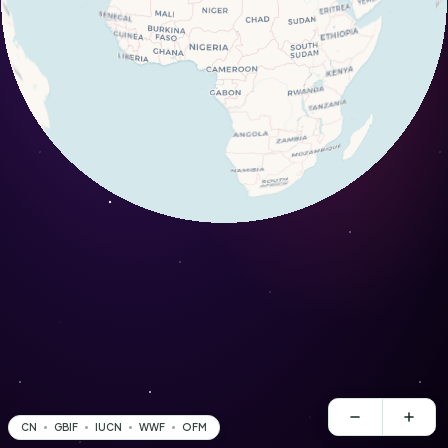
CN
GBIF
IUCN
WWF
OFM