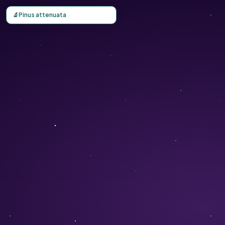
Carte d'observation du Pinus attenuata (Pinus quadrifolia)
🔬
Pinus attenuata