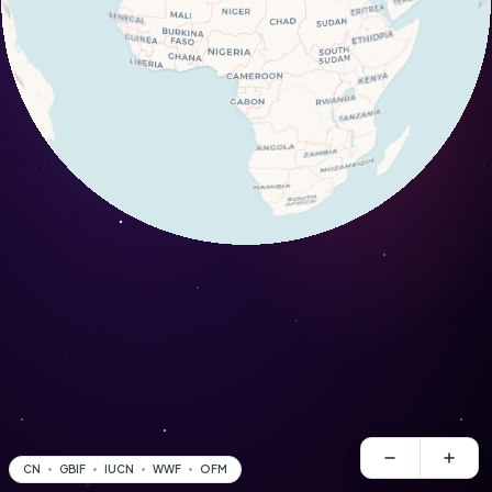
CN
GBIF
IUCN
WWF
OFM