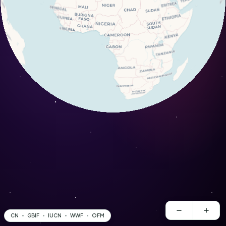
CN
GBIF
IUCN
WWF
OFM