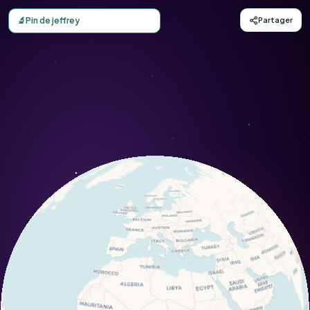
Carte d'observation du Pin de jeffrey (Pinus jeffreyi) - C
🔬
Pin de jeffrey
Partager