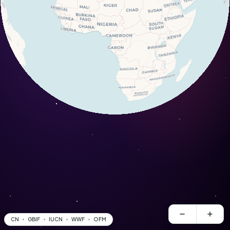
CN
GBIF
IUCN
WWF
OFM