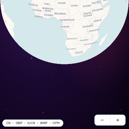
CN
GBIF
IUCN
WWF
OFM