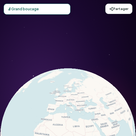
Carte d'observation du Grand boucage (Pimpinella major)
🔬
Grand boucage
Partager