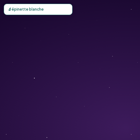
Carte d'observation du épinette blanche (Picea glauca) - 
🔬
épinette blanche