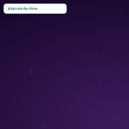
Carte d'observation du épicéa de chine (Picea asperata) -
🔬
épicéa de chine