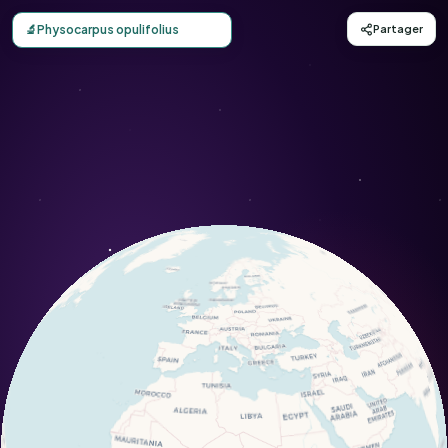
Carte d'observation du Physocarpus opulifolius (Physocar
🔬
Physocarpus opulifolius
Partager