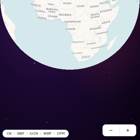
CN
GBIF
IUCN
WWF
OFM