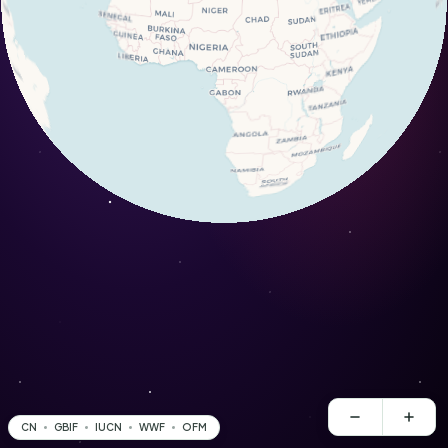
CN
GBIF
IUCN
WWF
OFM