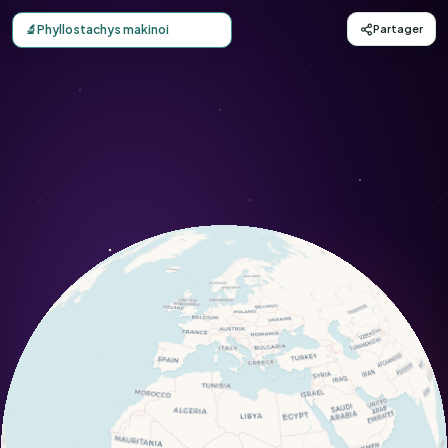
Carte d'observation du Phyllostachys makinoi (Phyllostac
🔬
Phyllostachys makinoi
Partager