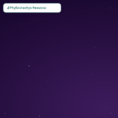
Carte d'observation du Phyllostachys flexuosa (Phyllostac
🔬
Phyllostachys flexuosa