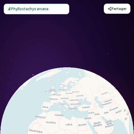
Carte d'observation du Phyllostachys arcana (Phyllostach
🔬
Phyllostachys arcana
Partager