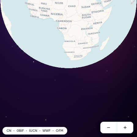
CN
GBIF
IUCN
WWF
OFM