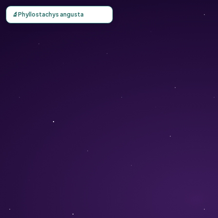
Carte d'observation du Phyllostachys angusta (Phyllostac
🔬
Phyllostachys angusta