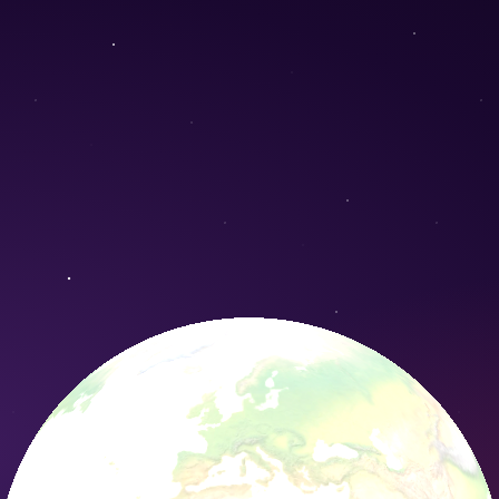
hys angusta) - Conservation Nature