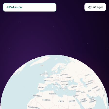
Carte d'observation du Pétasite (Petasites fragrans) - Con
🔬
Pétasite
Partager