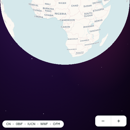
CN
GBIF
IUCN
WWF
OFM