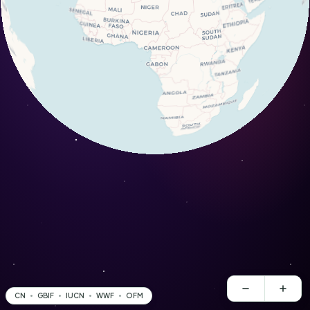
CN
GBIF
IUCN
WWF
OFM