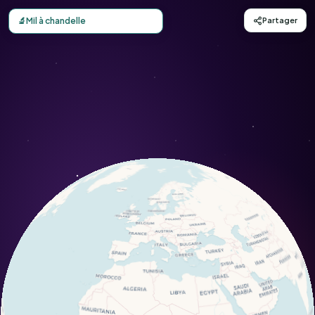
Carte d'observation du Mil à chandelle (Pennisetum glauc
🔬
Mil à chandelle
Partager